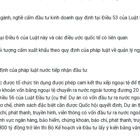
gành, nghề cấm đầu tư kinh doanh quy định tại Điều 53 của Luật
i Điều 6 của Luật này và các điều ước quốc tế có liên quan.
i tượng cấm xuất khẩu theo quy định của pháp luật về quản lý ng
ịnh của pháp luật nước tiếp nhận đầu tư.
ặc được tổ chức tín dụng được phép cam kết thu xếp ngoại tệ để 
ợp khoản vốn bằng ngoại tệ chuyển ra nước ngoài tương đương 20 
Điều 56 của Luật Đầu tư (cụ thể: Dự án có vốn đầu tư ra nước ngo
cơ chế, chính sách đặc biệt cần được Quốc hội quyết định; Dự án 
hí, phát thanh, truyền hình, viễn thông có vốn đầu tư ra nước ngoà
ĩnh vực ngân hàng, bảo hiểm, chứng khoán, báo chí, phát thanh, tr
 800 tỷ đồng trở lên thì Bộ Kế hoạch và Đầu tư lấy ý kiến bằng vă