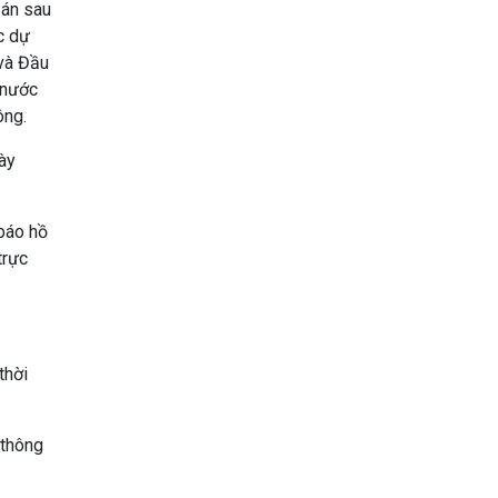
 án sau
c dự
 và Đầu
 nước
ông.
ày
 báo hồ
trực
thời
 thông