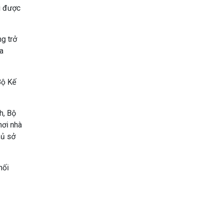
i được
g trở
a
Bộ Kế
h, Bộ
nơi nhà
hủ sở
hối