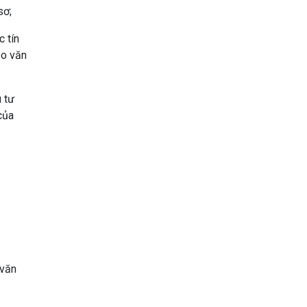
sơ;
c tín
eo văn
u tư
của
 văn