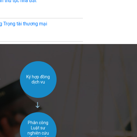
ấn thủ tục nhà đất
Tư vấn giải quy
g Trọng tài thương mại
Giải quyết tran
Ký hợp đồng
dịch vu
Phân công
Luật sư
nghiên cứu