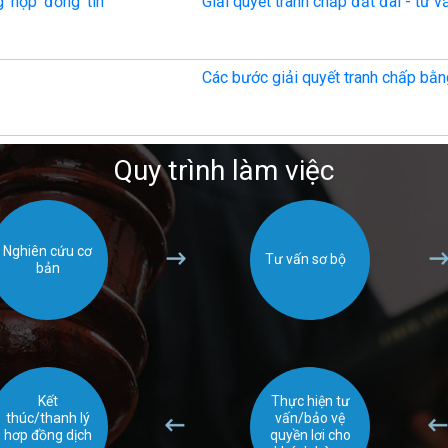
g hợp đồng tín
Giải quyết tranh chấp đất đai - tư v
Các bước giải quyết tranh chấp bằn
Quy trình làm việc
Nghiên cứu cơ
Tư vấn sơ bộ
bản
Kết
Thực hiện tư
thúc/thanh lý
vấn/bảo vệ
hơp đồng dịch
quyền lơi cho