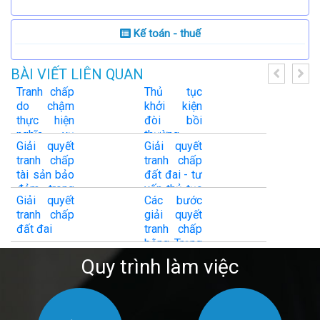
Kế toán - thuế
BÀI VIẾT LIÊN QUAN
Tranh chấp
Thủ tục
do chậm
khởi kiện
thực hiện
đòi bồi
nghĩa vụ
thường
Giải quyết
Giải quyết
thanh toán
thiệt hại
tranh chấp
tranh chấp
trong Hợp
tài sản bảo
đất đai - tư
đồng
đảm trong
vấn thủ tục
thương mại
​Giải quyết
Các bước
hợp đồng
nhà đất
tranh chấp
giải quyết
tín dụng
đất đai
tranh chấp
bằng Trọng
tài thương
Quy trình làm việc
mại