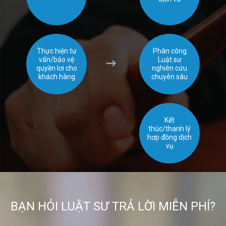
Thực hiện tư
Phân công
vấn/bảo vệ
Luật sư
quyền lơi cho
nghiên cứu
khách hàng
chuyên sâu
Kết
thúc/thanh lý
hơp đồng dịch
vụ
BẠN HỎI LUẬT SƯ TRẢ LỜI MIỄN PHÍ?