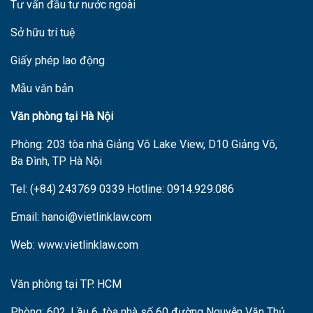
Tư vấn đầu tư nước ngoài
Sở hữu trí tuệ
Giấy phép lao động
Mẫu văn bản
V
ăn phòng tại Hà Nội
Phòng: 203 tòa nhà Giảng Võ Lake View, D10 Giảng Võ,
Ba Đình, TP Hà Nội
Tel: (+84) 243769 0339 Hotline: 0914.929.086
Email: hanoi@vietlinklaw.com
Web: www.vietlinklaw.com
Văn phòng tại TP. HCM
Phòng: 602, L
ầu 6,
tòa nhà s
ố 60 đường Nguyễn Văn Thủ,