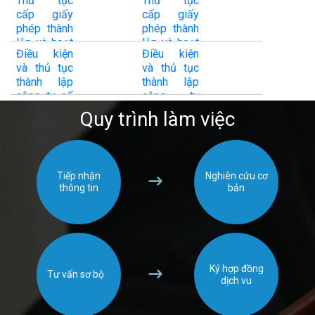
Thủ tục
Thủ tục
động của
cấp giấy
cấp giấy
doanh
phép thành
phép thành
ngiệp bảo
t
lập và hoạt
lập và hoạt
hiểm, chi
Điều kiện
Điều kiện
động của
động của
nhánh nước
và thủ tục
và thủ tục
doanh
chi nhánh
ngoài và
thành lập
thành lập
nghiệp môi
công ty
doanh
công ty cổ
công ty
giới bảo
bảo hiểm
nghiệp môi
phần Bảo
TNHH Bảo
hiểm
nước ngoài
Quy trình làm việc
giới bảo
Hiểm
Hiểm
tại Việt
hiểm
Nam
Tiếp nhận
Nghiên cứu cơ
thông tin
bản
Ký hợp đồng
Tư vấn sơ bộ
dịch vu