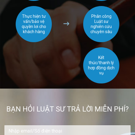
Thực hiện tư
Phân công
vấn/bảo vệ
Luật sư
quyền lơi cho
nghiên cứu
khách hàng
chuyên sâu
Kết
thúc/thanh lý
hơp đồng dịch
vụ
BẠN HỎI LUẬT SƯ TRẢ LỜI MIỄN PHÍ?