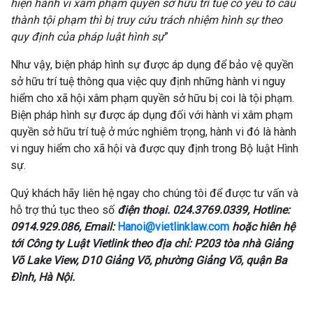
hiện hành vi xâm phạm quyền sở hữu trí tuệ có yếu tố cấu
thành tội phạm thì bị truy cứu trách nhiệm hình sự theo
quy định của pháp luật hình sự
”
Như vậy, biện pháp hình sự được áp dụng để bảo vệ quyền
sở hữu trí tuệ thông qua việc quy định những hành vi nguy
hiểm cho xã hội xâm phạm quyền sở hữu bị coi là tội phạm.
Biện pháp hình sự được áp dụng đối với hành vi xâm phạm
quyền sở hữu trí tuệ ở mức nghiêm trọng, hành vi đó là hành
vi nguy hiểm cho xã hội và được quy định trong Bộ luật Hình
sự.
Quý khách hãy liên hệ ngay cho chúng tôi để được tư vấn và
hỗ trợ thủ tục theo số
điện thoại. 024.3769.0339, Hotline:
0914.929.086, Email:
Hanoi@vietlinklaw.com
hoặc hiên hệ
tới Công ty Luật Vietlink
theo địa chỉ: P203 tòa nhà Giảng
Võ Lake View, D10 Giảng Võ, phường Giảng Võ, quận Ba
Đình, Hà Nội.