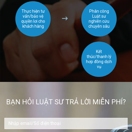
Thực hiện tư
Phân công
vấn/bảo vệ
Luật sư
quyền lơi cho
nghiên cứu
khách hàng
chuyên sâu
Kết
thúc/thanh lý
hơp đồng dịch
vụ
BẠN HỎI LUẬT SƯ TRẢ LỜI MIỄN PHÍ?