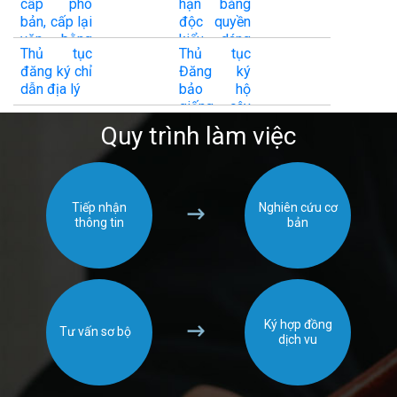
cấp phó
hạn bằng
hộ kiểu
nghiệp
bản, cấp lại
độc quyền
dáng công
văn bằng
kiểu dáng
nghiệp
Thủ tục
Thủ tục
bảo hộ kiểu
công
đăng ký chỉ
Đăng ký
dáng công
nghiệp
dẫn địa lý
bảo hộ
nghiệp
giống cây
trồng
Quy trình làm việc
Tiếp nhận
Nghiên cứu cơ
thông tin
bản
Ký hợp đồng
Tư vấn sơ bộ
dịch vu