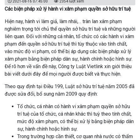
2021-08-16 07:45:00
2354 lượt xem
Các biện pháp xử lý hành vi xâm phạm quyền sở hữu trí tuệ
Hiện nay, hành vi làm giả, làm nhái,… tràn lan xâm phạm
nghiêm trọng tới chủ thể quyền sở hữu trí tuệ và những người
liên quan. Đối với những cá nhân, tổ chức có các hành vi xâm
phạm đến quyền sở hữu trí tuệ thì tùy thuộc vào tính chất,
vào mức độ vi phạm, có thể bị áp dụng các biện pháp xử lý
xâm phạm bằng biện pháp dân sự, hành chính hoặc hình sự.
Để rõ hơn về vấn đề này, Công ty Luật Vietlink xin giới thiệu
bài viết dưới đây để mọi người được biết và thực hiện.
Theo quy định tại Điều 199, Luật sở hữu trí tuệ năm 2005 đã
được sửa đổi, bổ sung năm 2009 quy định:
Tổ chức, cá nhân có hành vi xâm phạm quyền sở hữu
trí tuệ của tổ chức, cá nhân khác thì tuỳ theo tính chất,
mức độ xâm phạm, ­­có thể bị xử lý bằng biện pháp dân
sự, hành chính hoặc hình sự.
Trong trường hợp cần thiết, cơ quan nhà nước có thẩm