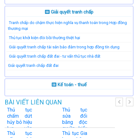
Giải quyết tranh chấp
Tranh chấp do chậm thực hiện nghĩa vụ thanh toán trong Hợp đồng
thương mại
Thủ tục khởi kiện đòi bồi thường thiệt hại
Giải quyết tranh chấp tài sản bảo đảm trong hợp đồng tín dụng
Giải quyết tranh chấp đất đai - tư vấn thủ tục nhà đất
​Giải quyết tranh chấp đất đai
Kế toán - thuế
BÀI VIẾT LIÊN QUAN
Thủ tục
Thủ tục
chấm dứt
sửa đổi
hủy bỏ hiệu
bằng độc
lực văn
quyền kiểu
Thủ tục
Thủ tục Gia
bằng bảo
dáng công