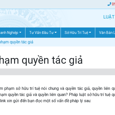
0
LUẬT
anh Nghiệp
Tư Vấn Đầu Tư
Sở Hữu Trí Tuệ
Văn Bản 
phạm quyền tác giả
hạm quyền tác giả
xâm phạm sở hữu trí tuệ nói chung và quyền tác giả, quyền liên q
hạm quyền tác giả và quyền liên quan? Pháp luật sở hữu trí tuệ q
link xin gửi đến bạn đọc một số vấn đề pháp lý sau: