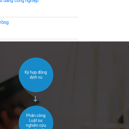
ểu dáng công nghiệp
Hành vi cạnh tr
trồng
Thủ tục giải qu
Ký hợp đồng
dịch vu
Phân công
Luật sư
nghiên cứu