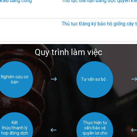
 kiểu dáng công
Thủ tục Gia hạn bằng độc quyền ki
Thủ tục Đăng ký bảo hộ giống cây 
Quy trình làm việc
Nghiên cứu cơ
Tư vấn sơ bộ
bản
Kết
Thực hiện tư
thúc/thanh lý
vấn/bảo vệ
hơp đồng dịch
quyền lơi cho