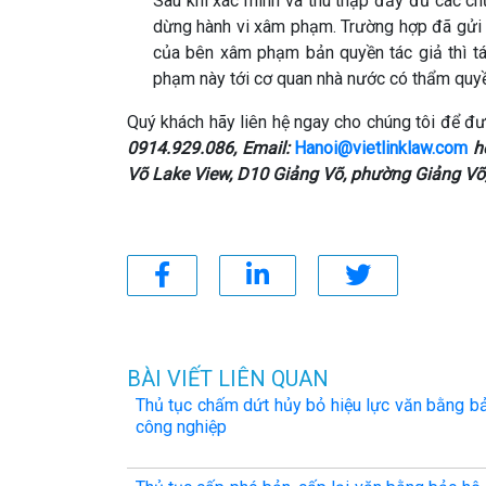
Sau khi xác minh và thu thập đầy đủ các ch
dừng hành vi xâm phạm. Trường hợp đã gửi 
của bên xâm phạm bản quyền tác giả thì tá
phạm này tới cơ quan nhà nước có thẩm quy
Quý khách hãy liên hệ ngay cho chúng tôi để đư
0914.929.086, Email:
Hanoi@vietlinklaw.com
ho
Võ Lake View, D10 Giảng Võ, phường Giảng Võ,
BÀI VIẾT LIÊN QUAN
Thủ tục chấm dứt hủy bỏ hiệu lực văn bằng b
công nghiệp