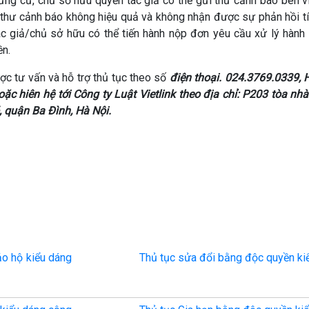
ứng cứ, chủ sở hữu quyền tác giả có thể gửi thư cảnh báo bên 
thư cảnh báo không hiệu quả và không nhận được sự phản hồi t
c giả/chủ sở hữu có thể tiến hành nộp đơn yêu cầu xử lý hành
ền.
ợc tư vấn và hỗ trợ thủ tục theo số
điện thoại. 024.3769.0339, H
ặc hiên hệ tới Công ty Luật Vietlink
theo địa chỉ: P203 tòa nh
 quận Ba Đình, Hà Nội.
ảo hộ kiểu dáng
Thủ tục sửa đổi bằng độc quyền ki