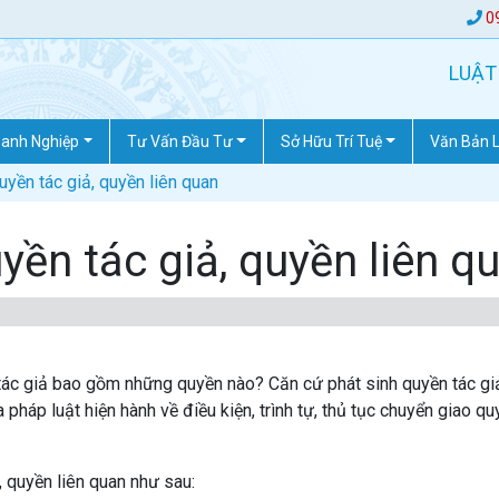
0
LUẬT
anh Nghiệp
Tư Vấn Đầu Tư
Sở Hữu Trí Tuệ
Văn Bản 
yền tác giả, quyền liên quan
ền tác giả, quyền liên q
 tác giả bao gồm những quyền nào? Căn cứ phát sinh quyền tác gi
pháp luật hiện hành về điều kiện, trình tự, thủ tục chuyển giao qu
 quyền liên quan như sau: