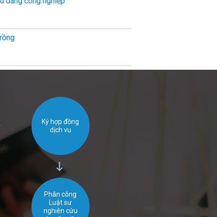
ểu dáng công nghiệp
Hành vi cạnh tr
trồng
Thủ tục giải qu
Ký hợp đồng
dịch vu
Phân công
Luật sư
nghiên cứu