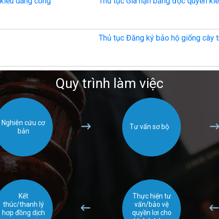
 kiểu dáng công
Thủ tục Gia hạn bằng độc quyền ki
Thủ tục Đăng ký bảo hộ giống cây 
Quy trình làm việc
Nghiên cứu cơ
Tư vấn sơ bộ
bản
Kết
Thực hiện tư
thúc/thanh lý
vấn/bảo vệ
hơp đồng dịch
quyền lơi cho