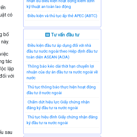
nhận đủ điều kiện hoạt động kiểm định
kỹ thuật an toàn lao động
yển
uật có
Điều kiện và thủ tục ấp thẻ APEC (ABTC)
ng bố
Tư vấn đầu tư
 này.
Điều kiện đầu tư áp dụng đối với nhà
đầu tư nước ngoài theo Hiệp định đầu tư
việc
toàn diện ASEAN (ACIA)
ng tác
Thông báo kéo dài thời hạn chuyển lợi
độc lập
nhuận của dự án đầu tư ra nước ngoài về
đối với
nước
Thủ tục thông báo thực hiện hoạt động
đầu tư ở nước ngoài
Chấm dứt hiệu lực Giấy chứng nhận
đăng ký đầu tư ra nước ngoài
Thủ tục hiệu đính Giấy chứng nhận đăng
ký đầu tư ra nước ngoài
ếu sau